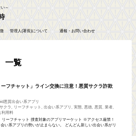
ない～
時
徴
管理人(署長)について
通報・お問い合わせ
」 一覧
リーフチャット」ライン交換に注意！悪質サクラ詐欺
roid悪質出会い系アプリ
サクラ
,
リーフチャット
,
出会い系アプリ
,
実態
,
悪徳
,
悪質
,
業者
,
な利用料
 リーフチャット 捜査対象のアプリマーケット ※アクセス厳禁！
版)] 悪質出会い系アプリの勢いが止まらない。 どんどん新しい出会い系がリ