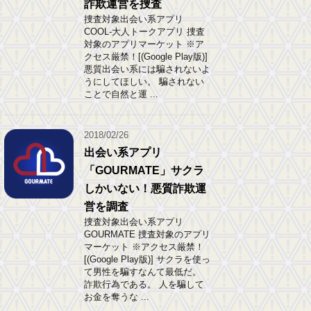
詐欺運営を捜査
捜査対象出会い系アプリ
COOL-大人トークアプリ 捜査
対象のアプリマーケット ※ア
クセス厳禁！[(Google Play版)]
悪質出会い系には騙されないよ
うにしてほしい。 騙されない
ことで自然と運 ...
2018/02/26
出会い系アプリ
「GOURMATE」サクラ
しかいない！悪質詐欺運
営を調査
捜査対象出会い系アプリ
GOURMATE 捜査対象のアプリ
マーケット ※アクセス厳禁！
[(Google Play版)] サクラを使っ
て男性を騙すなんて最低だ。
詐欺行為である。 人を騙して
お金を奪うな ...