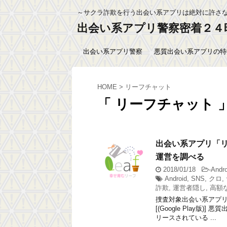
～サクラ詐欺を行う出会い系アプリは絶対に許さ
出会い系アプリ警察密着２４
出会い系アプリ警察
悪質出会い系アプリの特
HOME
>
リーフチャット
「 リーフチャット 
出会い系アプリ「
運営を調べる
2018/01/18
-
And
Android
,
SNS
,
クロ
,
詐欺
,
運営者隠し
,
高額
捜査対象出会い系アプリ
[(Google Play
リースされている ...