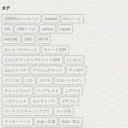
タグ
1990代のメッセージ
Android
inちゃっと
iOS
JAMトーク
kokuru
Lapule
MALINE
SNS
WITH
おしゃべりちゃっと
ちゃっと日和
ともだちマッチングチャットSNS
にいむら
ぱんだトーク
アイらぶチャット
アソボウ
クリスタ
クロ
サクラ
スタートライン
チャットミルク
ディアレスト
ニアーズ
ペロチャット
ホンネトーク
マチフレ
マッチラブ-チャットアプリ
マッチ島
ラッキートーク
出会い広場
出会い禁止