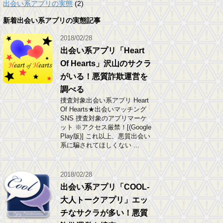
出会い系アプリの実態
(2)
新着出会い系アプリの実態記事
2018/02/28
出会い系アプリ「Heart
Of Hearts」沢山のサクラ
がいる！悪質詐欺運営を
調べる
捜査対象出会い系アプリ Heart
Of Hearts★出会いマッチング
SNS 捜査対象のアプリマーケ
ット ※アクセス厳禁！[(Google
Play版)] これ以上、悪質出会い
系に騙されてほしくない ...
2018/02/28
出会い系アプリ「COOL-
大人トークアプリ」エッ
チなサクラが多い！悪質