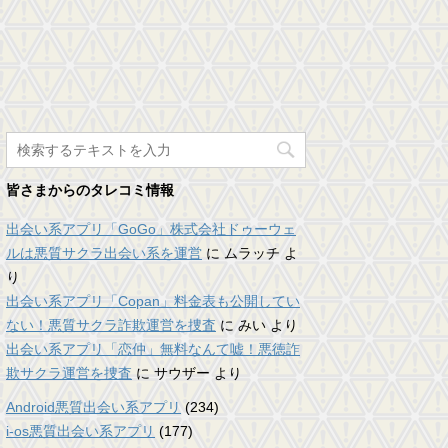
皆さまからのタレコミ情報
出会い系アプリ「GoGo」株式会社ドゥーウェ
ルは悪質サクラ出会い系を運営
に
ムラッチ
よ
り
出会い系アプリ「Copan」料金表も公開してい
ない！悪質サクラ詐欺運営を捜査
に
みい
より
出会い系アプリ「恋仲」無料なんて嘘！悪徳詐
欺サクラ運営を捜査
に
サウザー
より
Android悪質出会い系アプリ
(234)
i-os悪質出会い系アプリ
(177)