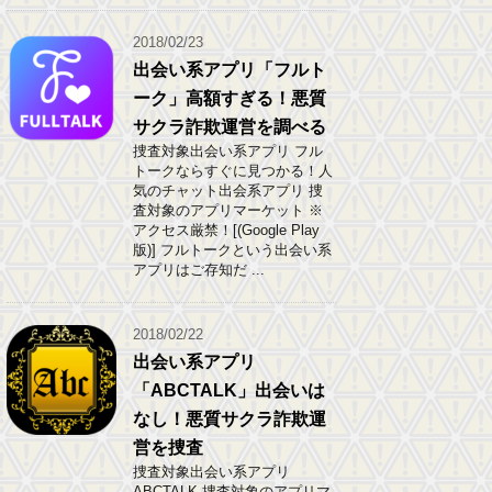
2018/02/23
出会い系アプリ「フルト
ーク」高額すぎる！悪質
サクラ詐欺運営を調べる
捜査対象出会い系アプリ フル
トークならすぐに見つかる！人
気のチャット出会系アプリ 捜
査対象のアプリマーケット ※
アクセス厳禁！[(Google Play
版)] フルトークという出会い系
アプリはご存知だ ...
2018/02/22
出会い系アプリ
「ABCTALK」出会いは
なし！悪質サクラ詐欺運
営を捜査
捜査対象出会い系アプリ
ABCTALK 捜査対象のアプリマ