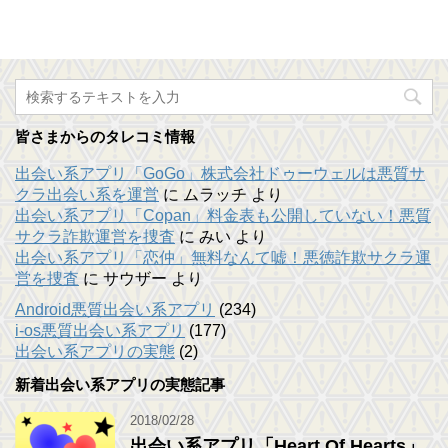
皆さまからのタレコミ情報
出会い系アプリ「GoGo」株式会社ドゥーウェルは悪質サ
クラ出会い系を運営
に
ムラッチ
より
出会い系アプリ「Copan」料金表も公開していない！悪質
サクラ詐欺運営を捜査
に
みい
より
出会い系アプリ「恋仲」無料なんて嘘！悪徳詐欺サクラ運
営を捜査
に
サウザー
より
Android悪質出会い系アプリ
(234)
i-os悪質出会い系アプリ
(177)
出会い系アプリの実態
(2)
新着出会い系アプリの実態記事
2018/02/28
出会い系アプリ「Heart Of Hearts」