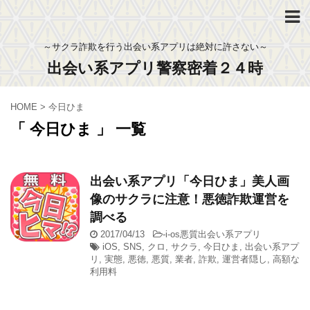
～サクラ詐欺を行う出会い系アプリは絶対に許さない～
出会い系アプリ警察密着２４時
HOME
>
今日ひま
「 今日ひま 」 一覧
出会い系アプリ「今日ひま」美人画
像のサクラに注意！悪徳詐欺運営を
調べる
2017/04/13
-
i-os悪質出会い系アプリ
iOS
,
SNS
,
クロ
,
サクラ
,
今日ひま
,
出会い系アプ
リ
,
実態
,
悪徳
,
悪質
,
業者
,
詐欺
,
運営者隠し
,
高額な
利用料