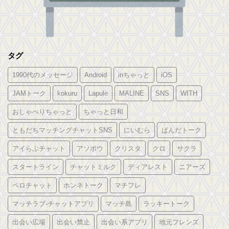
タグ
1990代のメッセージ
Android
inちゃっと
iOS
JAMトーク
kokuru
Lapule
MALINE
SNS
WITH
おしゃべりちゃっと
ちゃっと日和
ともだちマッチングチャットSNS
にいむら
ぱんだトーク
アイらぶチャット
アソボウ
クリスタ
クロ
サクラ
スタートライン
チャットミルク
ディアレスト
ニアーズ
ペロチャット
ホンネトーク
マチフレ
マッチラブ-チャットアプリ
マッチ島
ラッキートーク
出会い広場
出会い禁止
出会い系アプリ
地元フレンズ