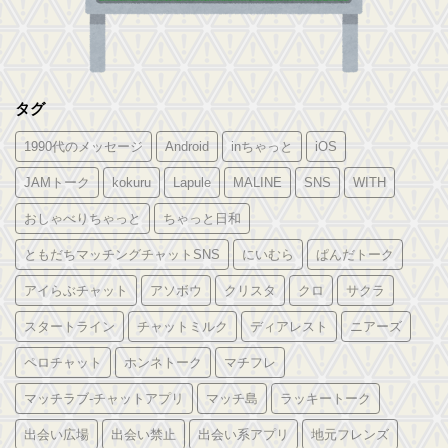
タグ
1990代のメッセージ
Android
inちゃっと
iOS
JAMトーク
kokuru
Lapule
MALINE
SNS
WITH
おしゃべりちゃっと
ちゃっと日和
ともだちマッチングチャットSNS
にいむら
ぱんだトーク
アイらぶチャット
アソボウ
クリスタ
クロ
サクラ
スタートライン
チャットミルク
ディアレスト
ニアーズ
ペロチャット
ホンネトーク
マチフレ
マッチラブ-チャットアプリ
マッチ島
ラッキートーク
出会い広場
出会い禁止
出会い系アプリ
地元フレンズ