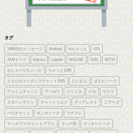
タグ
1990代のメッセージ
Android
inちゃっと
iOS
JAMトーク
kokuru
Lapule
MALINE
SNS
WITH
おしゃべりちゃっと
ちゃっと日和
ともだちマッチングチャットSNS
にいむら
ぱんだトーク
アイらぶチャット
アソボウ
クリスタ
クロ
サクラ
スタートライン
チャットミルク
ディアレスト
ニアーズ
ペロチャット
ホンネトーク
マチフレ
マッチラブ-チャットアプリ
マッチ島
ラッキートーク