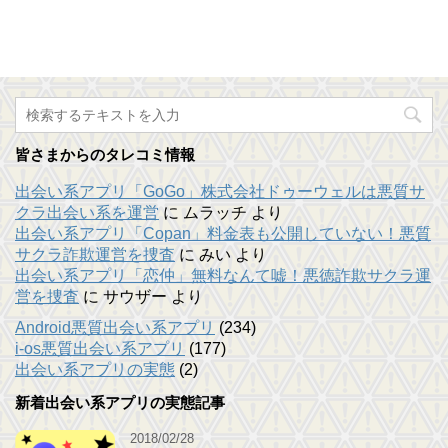
皆さまからのタレコミ情報
出会い系アプリ「GoGo」株式会社ドゥーウェルは悪質サ
クラ出会い系を運営
に
ムラッチ
より
出会い系アプリ「Copan」料金表も公開していない！悪質
サクラ詐欺運営を捜査
に
みい
より
出会い系アプリ「恋仲」無料なんて嘘！悪徳詐欺サクラ運
営を捜査
に
サウザー
より
Android悪質出会い系アプリ
(234)
i-os悪質出会い系アプリ
(177)
出会い系アプリの実態
(2)
新着出会い系アプリの実態記事
2018/02/28