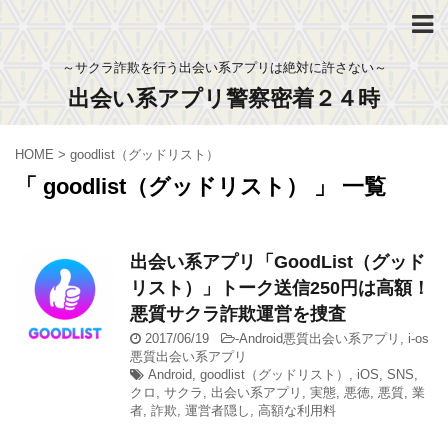
～サクラ詐欺を行う出会い系アプリは絶対に許さない～
出会い系アプリ警察密着２４時
HOME
>
goodlist（グッドリスト）
「 goodlist（グッドリスト） 」 一覧
出会い系アプリ「GoodList（グッド
リスト）」トーク送信250円は高額！
悪質サクラ詐欺運営を捜査
2017/06/19
-
Android悪質出会い系アプリ
,
i-os
悪質出会い系アプリ
Android
,
goodlist（グッドリスト）
,
iOS
,
SNS
,
クロ
,
サクラ
,
出会い系アプリ
,
実態
,
悪徳
,
悪質
,
業
者
,
詐欺
,
運営者隠し
,
高額な利用料