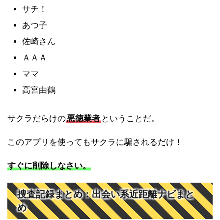
サチ！
あつ子
佐崎さん
ＡＡＡ
ママ
高宮由鶴
サクラだらけの
悪徳業者
ということだ。
このアプリを使ってもサクラに騙されるだけ！
すぐに削除しなさい。
捜査記録まとめ：出会い系近距離ナビまと
め