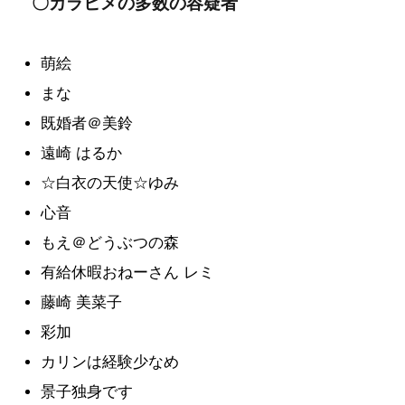
〇カラヒメの多数の容疑者
萌絵
まな
既婚者＠美鈴
遠崎 はるか
☆白衣の天使☆ゆみ
心音
もえ＠どうぶつの森
有給休暇おねーさん レミ
藤崎 美菜子
彩加
カリンは経験少なめ
景子独身です