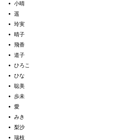
小晴
遥
玲実
晴子
飛香
道子
ひろこ
ひな
聡美
歩未
愛
みき
梨沙
瑞枝