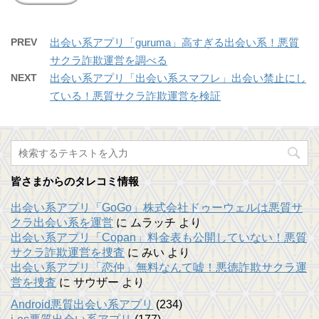
PREV
出会い系アプリ「guruma」高すぎる出会い系！悪質
サクラ詐欺運営を調べる
NEXT
出会い系アプリ「出会い系スマフレ」出会い禁止にし
ている！悪質サクラ詐欺運営を検証
皆さまからのタレコミ情報
出会い系アプリ「GoGo」株式会社ドゥーウェルは悪質サ
クラ出会い系を運営
に
ムラッチ
より
出会い系アプリ「Copan」料金表も公開していない！悪質
サクラ詐欺運営を捜査
に
みい
より
出会い系アプリ「恋仲」無料なんて嘘！悪徳詐欺サクラ運
営を捜査
に
サウザー
より
Android悪質出会い系アプリ
(234)