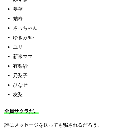
夢華
結寿
さっちゃん
ゆきみ/li>
ユリ
新米ママ
有梨紗
乃梨子
ひなせ
友梨
全員サクラだ。
誰にメッセージを送っても騙されるだろう。