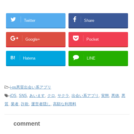
Twitter
Share
Google+
Pocket
B!
Hatena
LINE
-
i-os悪質出会い系アプリ
-
iOS
,
SNS
,
あいます
,
クロ
,
サクラ
,
出会い系アプリ
,
実態
,
悪徳
,
悪
質
,
業者
,
詐欺
,
運営者隠し
,
高額な利用料
comment