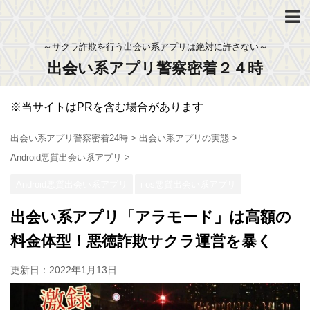
～サクラ詐欺を行う出会い系アプリは絶対に許さない～
出会い系アプリ警察密着２４時
※当サイトはPRを含む場合があります
出会い系アプリ警察密着24時
>
出会い系アプリの実態
>
Android悪質出会い系アプリ
>
Android悪質出会い系アプリ
i-os悪質出会い系アプリ
出会い系アプリ「アラモード」は高額の
料金体型！悪徳詐欺サクラ運営を暴く
更新日：
2022年1月13日