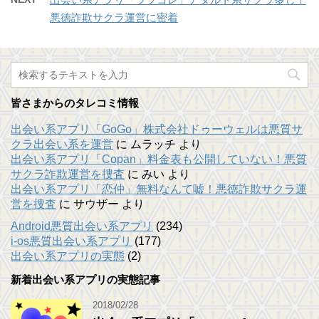
悪徳詐欺サクラ運営に密着
皆さまからのタレコミ情報
出会い系アプリ「GoGo」株式会社ドゥーウェルは悪質サ
クラ出会い系を運営
に
ムラッチ
より
出会い系アプリ「Copan」料金表も公開していない！悪質
サクラ詐欺運営を捜査
に
みい
より
出会い系アプリ「恋仲」無料なんて嘘！悪徳詐欺サクラ運
営を捜査
に
サウザー
より
Android悪質出会い系アプリ
(234)
i-os悪質出会い系アプリ
(177)
出会い系アプリの実態
(2)
新着出会い系アプリの実態記事
2018/02/28