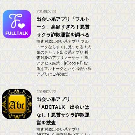
2018/02/23
出会い系アプリ「フルト
ーク」高額すぎる！悪質
サクラ詐欺運営を調べる
捜査対象出会い系アプリ フル
トークならすぐに見つかる！人
気のチャット出会系アプリ 捜
査対象のアプリマーケット ※
アクセス厳禁！[(Google Play
版)] フルトークという出会い系
アプリはご存知だ ...
2018/02/22
出会い系アプリ
「ABCTALK」出会いは
なし！悪質サクラ詐欺運
営を捜査
捜査対象出会い系アプリ
ABCTALK 捜査対象のアプリマ