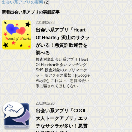
出会い系アプリの実態
(2)
新着出会い系アプリの実態記事
2018/02/28
出会い系アプリ「Heart
Of Hearts」沢山のサクラ
がいる！悪質詐欺運営を
調べる
捜査対象出会い系アプリ Heart
Of Hearts★出会いマッチング
SNS 捜査対象のアプリマーケ
ット ※アクセス厳禁！[(Google
Play版)] これ以上、悪質出会い
系に騙されてほしくない ...
2018/02/28
出会い系アプリ「COOL-
大人トークアプリ」エッ
チなサクラが多い！悪質