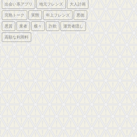
出会い系アプリ
地元フレンズ
大人計画
完熟トーク
実態
年上フレンズ
悪徳
悪質
業者
蝶々
詐欺
運営者隠し
高額な利用料