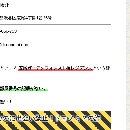
 陽介
都渋谷区広尾4丁目1番26号
-666-759
@doconomi.com
べたところ
広尾ガーデンフォレスト桜レジデンス
という建
部屋番号の記載がない。
無い！
なのに出会い禁止！ドコノミ？の詐