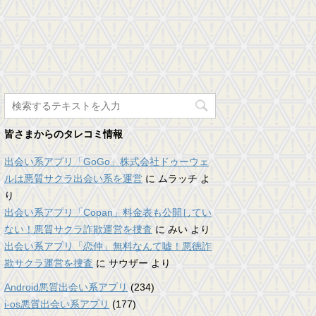
皆さまからのタレコミ情報
出会い系アプリ「GoGo」株式会社ドゥーウェ
ルは悪質サクラ出会い系を運営
に
ムラッチ
よ
り
出会い系アプリ「Copan」料金表も公開してい
ない！悪質サクラ詐欺運営を捜査
に
みい
より
出会い系アプリ「恋仲」無料なんて嘘！悪徳詐
欺サクラ運営を捜査
に
サウザー
より
Android悪質出会い系アプリ
(234)
i-os悪質出会い系アプリ
(177)