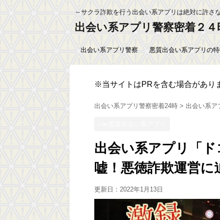
～サクラ詐欺を行う出会い系アプリは絶対に許さ
出会い系アプリ警察密着２４
出会い系アプリ警察
悪質出会い系アプリの特
※当サイトはPRを含む場合があり
出会い系アプリ警察密着24時
>
出会い系ア
i-os悪質出会い系アプリ
出会い系アプリ「ド
嘘！悪徳詐欺運営に
更新日：
2022年1月13日