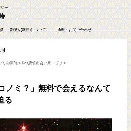
ない～
時
徴
管理人(署長)について
通報・お問い合わせ
ます
プリの実態
>
i-os悪質出会い系アプリ
>
コノミ？」無料で会えるなんて
迫る