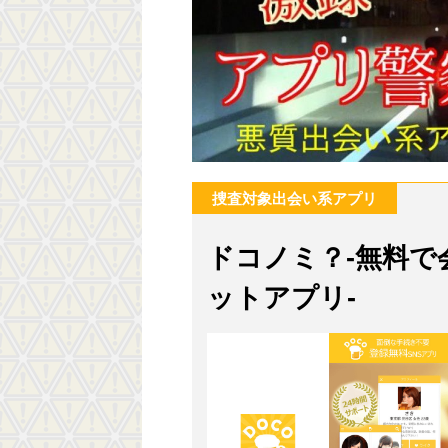
捜査対象出会い系アプリ
ドコノミ？-無料で
ットアプリ-