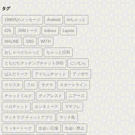
タグ
1990代のメッセージ
Android
inちゃっと
iOS
JAMトーク
kokuru
Lapule
MALINE
SNS
WITH
おしゃべりちゃっと
ちゃっと日和
ともだちマッチングチャットSNS
にいむら
ぱんだトーク
アイらぶチャット
アソボウ
クリスタ
クロ
サクラ
スタートライン
チャットミルク
ディアレスト
ニアーズ
ペロチャット
ホンネトーク
マチフレ
マッチラブ-チャットアプリ
マッチ島
ラッキートーク
出会い広場
出会い禁止