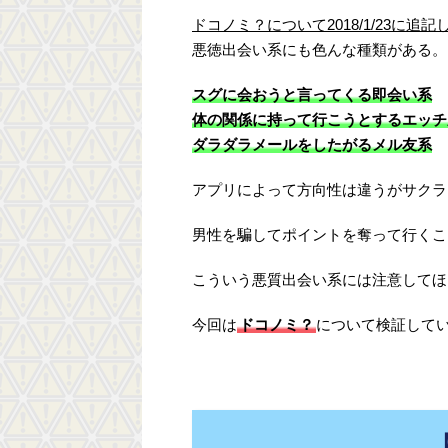
ドコノミ？について2018/1/23に追記
悪徳出会い系にも色んな種類がある。
スグに会おうと言ってくる即会い系
体の関係に持って行こうとするエッチ
ダラダラメールをしたがるメル友系
アプリによって方向性は違うがサクラ
男性を騙してポイントを奪って行くこ
こういう悪質出会い系には注意してほ
今回は
ドコノミ？
について検証して