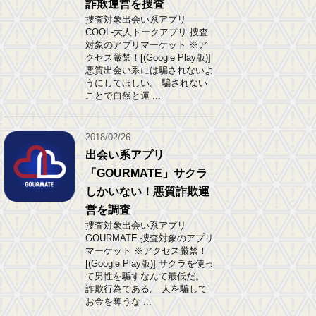
詐欺運営を捜査
捜査対象出会い系アプリ
COOL-大人トークアプリ 捜査
対象のアプリマーケット ※ア
クセス厳禁！[(Google Play版)]
悪質出会い系には騙されないよ
うにしてほしい。 騙されない
ことで自然と運 ...
2018/02/26
出会い系アプリ
「GOURMATE」サクラ
しかいない！悪質詐欺運
営を調査
捜査対象出会い系アプリ
GOURMATE 捜査対象のアプリ
マーケット ※アクセス厳禁！
[(Google Play版)] サクラを使っ
て男性を騙すなんて最低だ。
詐欺行為である。 人を騙して
お金を奪うな ...