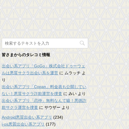
皆さまからのタレコミ情報
出会い系アプリ「GoGo」株式会社ドゥーウェ
ルは悪質サクラ出会い系を運営
に
ムラッチ
よ
り
出会い系アプリ「Copan」料金表も公開してい
ない！悪質サクラ詐欺運営を捜査
に
みい
より
出会い系アプリ「恋仲」無料なんて嘘！悪徳詐
欺サクラ運営を捜査
に
サウザー
より
Android悪質出会い系アプリ
(234)
i-os悪質出会い系アプリ
(177)