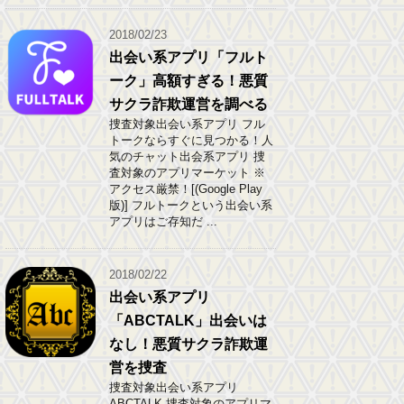
2018/02/23
出会い系アプリ「フルト
ーク」高額すぎる！悪質
サクラ詐欺運営を調べる
捜査対象出会い系アプリ フル
トークならすぐに見つかる！人
気のチャット出会系アプリ 捜
査対象のアプリマーケット ※
アクセス厳禁！[(Google Play
版)] フルトークという出会い系
アプリはご存知だ ...
2018/02/22
出会い系アプリ
「ABCTALK」出会いは
なし！悪質サクラ詐欺運
営を捜査
捜査対象出会い系アプリ
ABCTALK 捜査対象のアプリマ