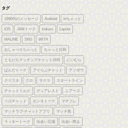
タグ
1990代のメッセージ
Android
inちゃっと
iOS
JAMトーク
kokuru
Lapule
MALINE
SNS
WITH
おしゃべりちゃっと
ちゃっと日和
ともだちマッチングチャットSNS
にいむら
ぱんだトーク
アイらぶチャット
アソボウ
クリスタ
クロ
サクラ
スタートライン
チャットミルク
ディアレスト
ニアーズ
ペロチャット
ホンネトーク
マチフレ
マッチラブ-チャットアプリ
マッチ島
ラッキートーク
出会い広場
出会い禁止