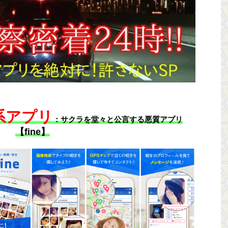
系アプリ
：サクラを堂々と公言する悪質アプリ
【fine】