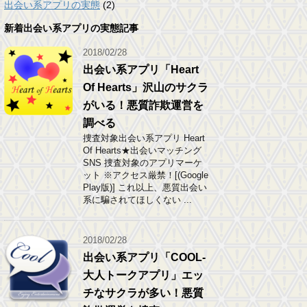
出会い系アプリの実態
(2)
新着出会い系アプリの実態記事
2018/02/28
出会い系アプリ「Heart
Of Hearts」沢山のサクラ
がいる！悪質詐欺運営を
調べる
捜査対象出会い系アプリ Heart
Of Hearts★出会いマッチング
SNS 捜査対象のアプリマーケ
ット ※アクセス厳禁！[(Google
Play版)] これ以上、悪質出会い
系に騙されてほしくない ...
2018/02/28
出会い系アプリ「COOL-
大人トークアプリ」エッ
チなサクラが多い！悪質