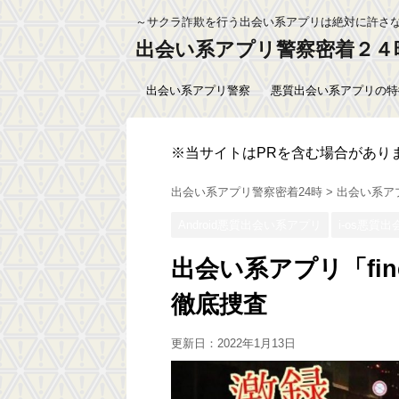
～サクラ詐欺を行う出会い系アプリは絶対に許さ
出会い系アプリ警察密着２４
出会い系アプリ警察
悪質出会い系アプリの特
※当サイトはPRを含む場合があり
出会い系アプリ警察密着24時
>
出会い系ア
Android悪質出会い系アプリ
i-os悪質
出会い系アプリ「fi
徹底捜査
更新日：
2022年1月13日