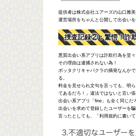
提供者は株式会社ユアーズの山口雅美
運営場所をちゃんと公開して出会いを
捜査記録②：驚愕！詐欺
悪質出会い系アプリは詐欺行為を堂々
その理由は逮捕されない為！
ボッタクリキャバクラの摘発なんかで
る。
料金を見せられ文句を言っても、明ら
てあるだろ！」違法ではないと言い張
出会い系アプリ「fine」も全く同じだ
出会いを求めて登録したユーザーを騙
言ったとしても、「利用規約に書いて