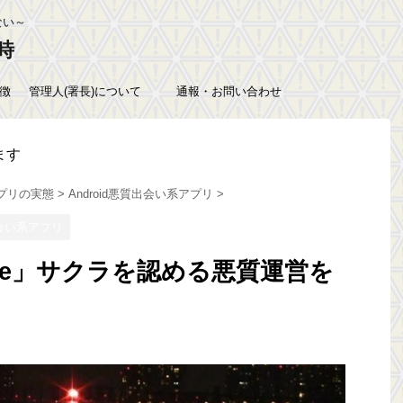
ない～
時
徴
管理人(署長)について
通報・お問い合わせ
ます
プリの実態
>
Android悪質出会い系アプリ
>
出会い系アプリ
ne」サクラを認める悪質運営を