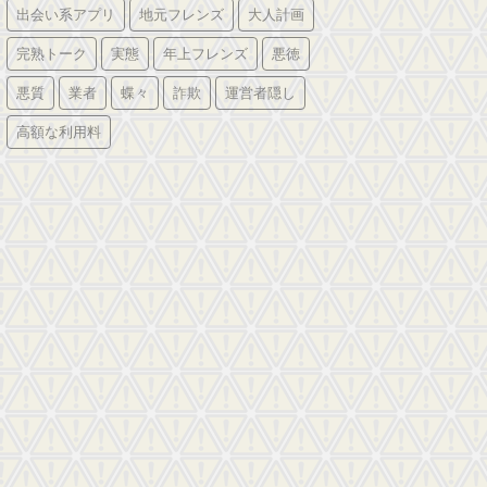
出会い系アプリ
地元フレンズ
大人計画
完熟トーク
実態
年上フレンズ
悪徳
悪質
業者
蝶々
詐欺
運営者隠し
高額な利用料