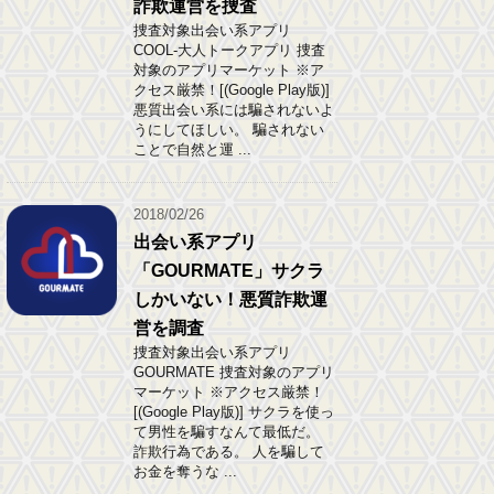
詐欺運営を捜査
捜査対象出会い系アプリ
COOL-大人トークアプリ 捜査
対象のアプリマーケット ※ア
クセス厳禁！[(Google Play版)]
悪質出会い系には騙されないよ
うにしてほしい。 騙されない
ことで自然と運 ...
2018/02/26
出会い系アプリ
「GOURMATE」サクラ
しかいない！悪質詐欺運
営を調査
捜査対象出会い系アプリ
GOURMATE 捜査対象のアプリ
マーケット ※アクセス厳禁！
[(Google Play版)] サクラを使っ
て男性を騙すなんて最低だ。
詐欺行為である。 人を騙して
お金を奪うな ...