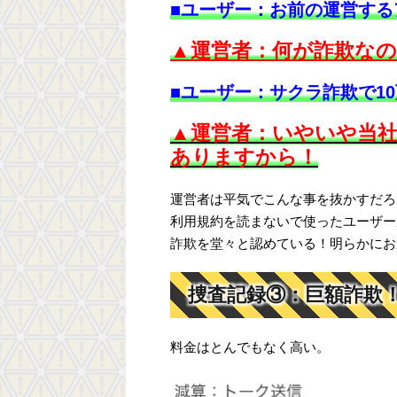
■ユーザー：お前の運営する
▲運営者：何が詐欺なの
■ユーザー：サクラ詐欺で1
▲運営者：いやいや当
ありますから！
運営者は平気でこんな事を抜かすだろ
利用規約を読まないで使ったユーザー
詐欺を堂々と認めている！明らかにお
捜査記録③：巨額詐欺！f
料金はとんでもなく高い。