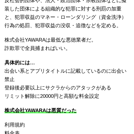
反社会的団体や、法人・政治団体・宗教団体などに擬
装した団体による組織的な犯罪に対する刑罰の加重
と、犯罪収益のマネー・ローンダリング（資金洗浄）
行為の処罰、犯罪収益の没収・追徴などを定める。
株式会社YAWARAは最低な悪徳業者だ。
詐欺罪で全員捕まればいい。
具体的には…
出会い系とアプリタイトルに記載しているのに出会い
禁止
登録後必要以上にサクラからのアタックがある
リミット解除に20000円と高額な料金設定
株式会社YAWARAは悪質だった
利用規約
料金表