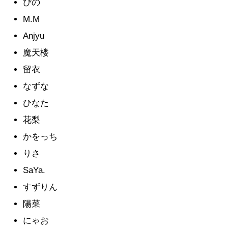
ぴの
M.M
Anjyu
魔天楼
留衣
なずな
ひなた
花梨
かをっち
りさ
SaYa.
すずりん
陽菜
にゃお