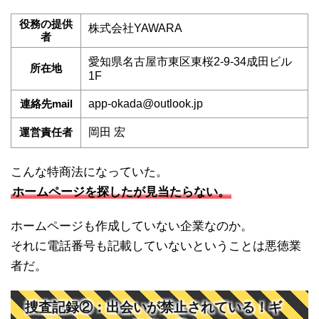
役務の提供
株式会社YAWARA
者
愛知県名古屋市東区東桜2-9-34成田ビル
所在地
1F
連絡先mail
app-okada@outlook.jp
運営責任者
岡田 宏
こんな特商法になっていた。
ホームページを探したが見当たらない。
ホームページも作成していない企業なのか。
それに電話番号も記載していないということは悪徳業
者だ。
捜査記録②：出会いが禁止されている！ギ