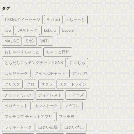
タグ
1990代のメッセージ
Android
inちゃっと
iOS
JAMトーク
kokuru
Lapule
MALINE
SNS
WITH
おしゃべりちゃっと
ちゃっと日和
ともだちマッチングチャットSNS
にいむら
ぱんだトーク
アイらぶチャット
アソボウ
クリスタ
クロ
サクラ
スタートライン
チャットミルク
ディアレスト
ニアーズ
ペロチャット
ホンネトーク
マチフレ
マッチラブ-チャットアプリ
マッチ島
ラッキートーク
出会い広場
出会い禁止