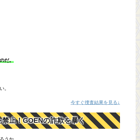
のだ。
い。
今すぐ捜査結果を見る↓
禁止！GOENの詐欺を暴く
だろうか。