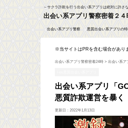
～サクラ詐欺を行う出会い系アプリは絶対に許さ
出会い系アプリ警察密着２４
出会い系アプリ警察
悪質出会い系アプリの特
※当サイトはPRを含む場合があり
出会い系アプリ警察密着24時
>
出会い系ア
i-os悪質出会い系アプリ
出会い系アプリ「G
悪質詐欺運営を暴く
更新日：
2022年1月13日