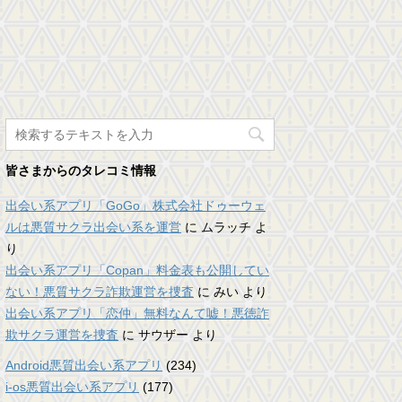
皆さまからのタレコミ情報
出会い系アプリ「GoGo」株式会社ドゥーウェ
ルは悪質サクラ出会い系を運営
に
ムラッチ
よ
り
出会い系アプリ「Copan」料金表も公開してい
ない！悪質サクラ詐欺運営を捜査
に
みい
より
出会い系アプリ「恋仲」無料なんて嘘！悪徳詐
欺サクラ運営を捜査
に
サウザー
より
Android悪質出会い系アプリ
(234)
i-os悪質出会い系アプリ
(177)