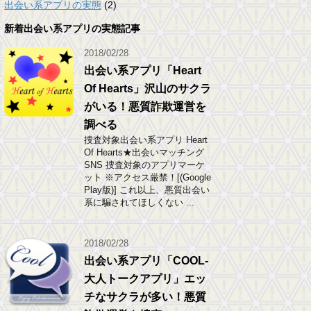
出会い系アプリの実態
(2)
新着出会い系アプリの実態記事
2018/02/28
出会い系アプリ「Heart
Of Hearts」沢山のサクラ
がいる！悪質詐欺運営を
調べる
捜査対象出会い系アプリ Heart
Of Hearts★出会いマッチング
SNS 捜査対象のアプリマーケ
ット ※アクセス厳禁！[(Google
Play版)] これ以上、悪質出会い
系に騙されてほしくない ...
2018/02/28
出会い系アプリ「COOL-
大人トークアプリ」エッ
チなサクラが多い！悪質