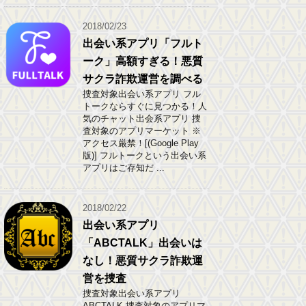
2018/02/23
出会い系アプリ「フルト
ーク」高額すぎる！悪質
サクラ詐欺運営を調べる
捜査対象出会い系アプリ フル
トークならすぐに見つかる！人
気のチャット出会系アプリ 捜
査対象のアプリマーケット ※
アクセス厳禁！[(Google Play
版)] フルトークという出会い系
アプリはご存知だ ...
2018/02/22
出会い系アプリ
「ABCTALK」出会いは
なし！悪質サクラ詐欺運
営を捜査
捜査対象出会い系アプリ
ABCTALK 捜査対象のアプリマ