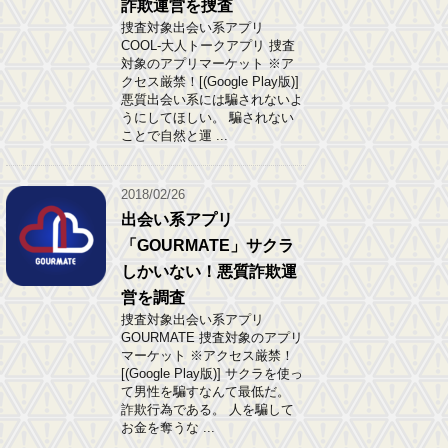
詐欺運営を捜査
捜査対象出会い系アプリ
COOL-大人トークアプリ 捜査
対象のアプリマーケット ※ア
クセス厳禁！[(Google Play版)]
悪質出会い系には騙されないよ
うにしてほしい。 騙されない
ことで自然と運 ...
2018/02/26
出会い系アプリ
「GOURMATE」サクラ
しかいない！悪質詐欺運
営を調査
捜査対象出会い系アプリ
GOURMATE 捜査対象のアプリ
マーケット ※アクセス厳禁！
[(Google Play版)] サクラを使っ
て男性を騙すなんて最低だ。
詐欺行為である。 人を騙して
お金を奪うな ...