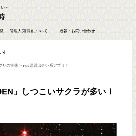
ない～
時
徴
管理人(署長)について
通報・お問い合わせ
ます
プリの実態
>
i-os悪質出会い系アプリ
>
OEN」しつこいサクラが多い！