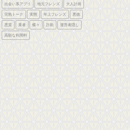
出会い系アプリ
地元フレンズ
大人計画
完熟トーク
実態
年上フレンズ
悪徳
悪質
業者
蝶々
詐欺
運営者隠し
高額な利用料