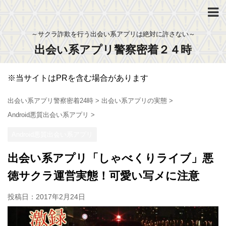
～サクラ詐欺を行う出会い系アプリは絶対に許さない～
出会い系アプリ警察密着２４時
※当サイトはPRを含む場合があります
出会い系アプリ警察密着24時
>
出会い系アプリの実態
>
Android悪質出会い系アプリ
>
Android悪質出会い系アプリ
出会い系アプリ「しゃべくりライブ」悪
徳サクラ運営実態！可愛い写メに注意
投稿日：
2017年2月24日