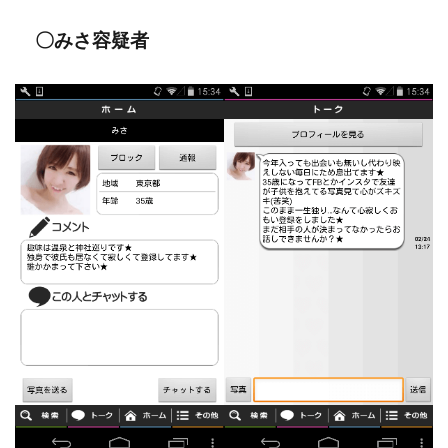
〇みさ容疑者